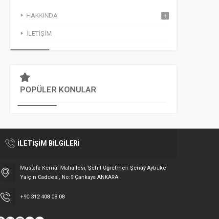
HAKKINDA
İLETIŞIM
POPÜLER KONULAR
İLETİŞİM BİLGİLERİ
Mustafa Kemal Mahallesi, Şehit Öğretmen Şenay Aybüke
Yalçın Caddesi, No:9 Çankaya ANKARA
+90 312 408 08 08