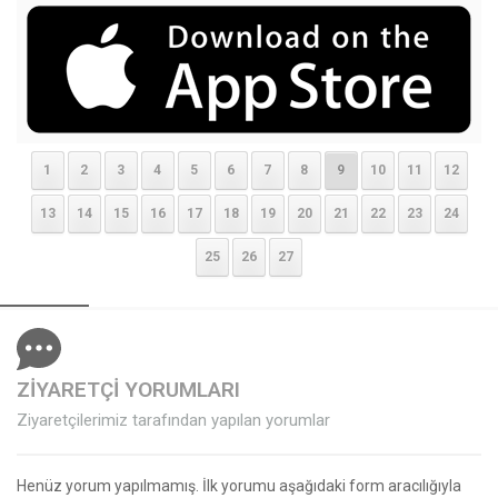
1
2
3
4
5
6
7
8
9
10
11
12
13
14
15
16
17
18
19
20
21
22
23
24
25
26
27
ZİYARETÇİ YORUMLARI
Ziyaretçilerimiz tarafından yapılan yorumlar
Henüz yorum yapılmamış. İlk yorumu aşağıdaki form aracılığıyla