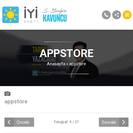
APPSTORE
Anasayfa
»
appstore
appstore
Önceki
Sonraki
Fotoğraf: 9 / 27