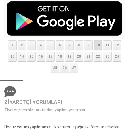
1
2
3
4
5
6
7
8
9
10
11
12
13
14
15
16
17
18
19
20
21
22
23
24
25
26
27
ZİYARETÇİ YORUMLARI
Ziyaretçilerimiz tarafından yapılan yorumlar
Henüz yorum yapılmamış. İlk yorumu aşağıdaki form aracılığıyla